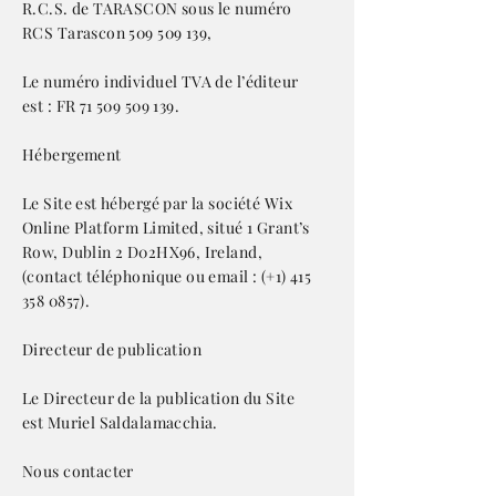
R.C.S. de TARASCON sous le numéro
RCS Tarascon
509 509 139
,
Le numéro individuel TVA de l’éditeur
est : FR
71 509 509 139
.
Hébergement
Le Site est hébergé par la société Wix
Online Platform Limited, situé 1 Grant’s
Row, Dublin 2 D02HX96, Ireland,
(contact téléphonique ou email : (+1) 415
358 0857).
Directeur de publication
Le Directeur de la publication du Site
est Muriel Saldalamacchia.
Nous contacter