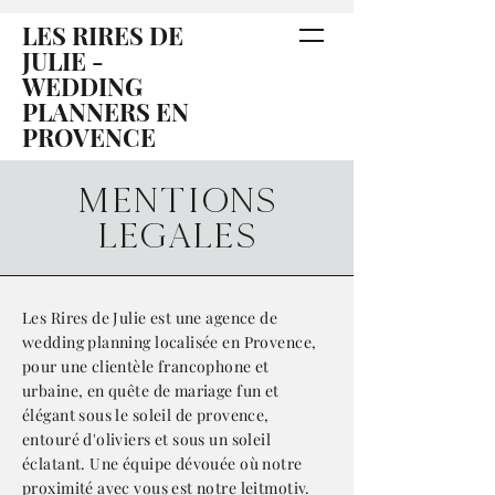
LES RIRES DE
JULIE -
WEDDING
PLANNERS EN
PROVENCE
MENTIONS
LÉGALES
Les Rires de Julie est une agence de
wedding planning localisée en Provence,
pour une clientèle francophone et
urbaine, en quête de mariage fun et
élégant sous le soleil de provence,
entouré d'oliviers et sous un soleil
éclatant. Une équipe dévouée où notre
proximité avec vous est notre leitmotiv.