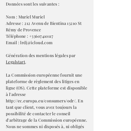
Données sont les suivantes :
Nom : Muriel Muriel
Adresse : 212 Avenu de Bientina 13210 St
Rémy de Provence
Téléphone :
+33607410117
Email :
lrdj@icloud.com
Génération des mentions légales par
Legalstart
.
La Commission européenne fournit une
plateforme de règlement des litiges en
ligne (OS). Cette plateforme est disponible
à l'adresse
http://ec.europa.eu/consumers/odr/.
En
tant que client, vous avez toujours la
possibilité de contacter le conseil
d'arbitrage de la Commission européenne.
Nous ne sommes ni disposés à, ni obligés