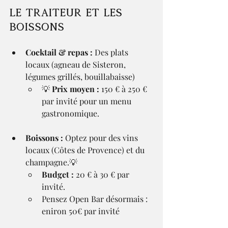
Le traiteur et les 
boissons
Cocktail & repas :
 Des plats 
locaux (agneau de Sisteron, 
légumes grillés, bouillabaisse)
💡 
Prix moyen :
 150 € à 250 € 
par invité pour un menu 
gastronomique.
Boissons :
 Optez pour des vins 
locaux (Côtes de Provence) et du 
champagne.💡
Budget :
 20 € à 30 € par 
invité.
Pensez Open Bar désormais : 
eniron 50€ par invité