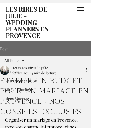
LES RIRES DE
JULIE -
WEDDING
PLANNERS EN
PROVENCE
Post
All Posts
Team Les Rires de Julie
All Posts
19 nov. 2024
4 min de lecture
Établir un budget
Lieux de réception
pour un mariage en
Budget Mariage
Idées Mariage
Provence : nos
conseils exclusifs !
Organiser un mariage en Provence, 
avec son charme intemporel et ses 