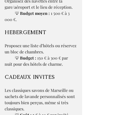
Organisez des navettes entre la 
gare/aéroport et le lieu de réception.
	💡 
Budget moyen :
 1 500 € à 3 
000 €.
Hébergement
Proposez une liste d’hôtels ou réservez 
un bloc de chambres.
	💡 
Budget :
 150 € à 300 € par 
nuit pour des hôtels de charme.
Cadeaux invités
Les classiques savons de Marseille ou 
sachets de lavande personnalisés sont 
toujours bien perçus, même si très 
classiques.
	💡 
Coût :
 5 € à 10 € par invité.