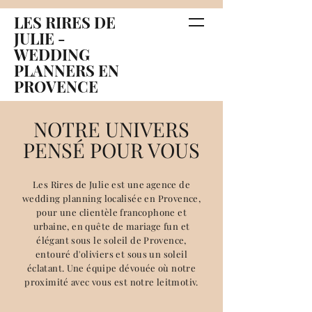
LES RIRES DE
JULIE -
WEDDING
PLANNERS EN
PROVENCE
NOTRE UNIVERS
PENSÉ POUR VOUS
Les Rires de Julie est une agence de
wedding planning localisée en Provence,
pour une clientèle francophone et
urbaine, en quête de mariage fun et
élégant sous le soleil de Provence,
entouré d'oliviers et sous un soleil
éclatant. Une équipe dévouée où notre
proximité avec vous est notre leitmotiv.