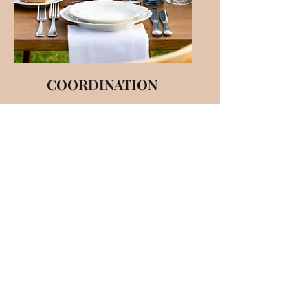
COORDINATION
Vous êtes la reine de
l'organisation, et vous
adorez vos to-do lists. Vous
êtes rigoureuse et vous
souhaitez confier la
coordination de votre
week-end. C'est parfait :
nous sommes là pour vous.
Quelques rendez-vous
ensemble, une mise en
relation avec chaque